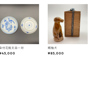
染付花瓶文皿一対
褐釉犬
¥45,000
¥85,000