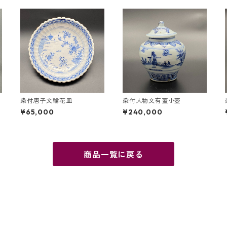
染付唐子文輪花皿
染付人物文有蓋小壺
¥65,000
¥240,000
商品一覧に戻る